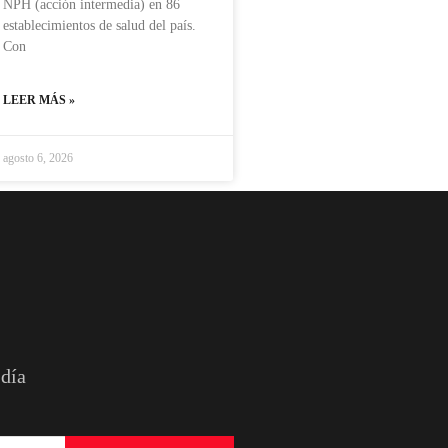
NPH (acción intermedia) en 86
establecimientos de salud del país.
Con
LEER MÁS »
agosto 6, 2026
 día