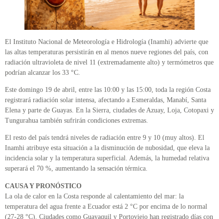
El Instituto Nacional de Meteorología e Hidrología (Inamhi) advierte que
las altas temperaturas persistirán en al menos nueve regiones del país, con
radiación ultravioleta de nivel 11 (extremadamente alto) y termómetros que
podrían alcanzar los 33 °C.
Este domingo 19 de abril, entre las 10:00 y las 15:00, toda la región Costa
registrará radiación solar intensa, afectando a Esmeraldas, Manabí, Santa
Elena y parte de Guayas. En la Sierra, ciudades de Azuay, Loja, Cotopaxi y
Tungurahua también sufrirán condiciones extremas.
El resto del país tendrá niveles de radiación entre 9 y 10 (muy altos). El
Inamhi atribuye esta situación a la disminución de nubosidad, que eleva la
incidencia solar y la temperatura superficial. Además, la humedad relativa
superará el 70 %, aumentando la sensación térmica.
CAUSA Y PRONÓSTICO
La ola de calor en la Costa responde al calentamiento del mar: la
temperatura del agua frente a Ecuador está 2 °C por encima de lo normal
(27-28 °C). Ciudades como Guayaquil y Portoviejo han registrado días con