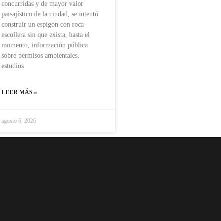
concurridas y de mayor valor
paisajístico de la ciudad, se intentó
construir un espigón con roca
escollera sin que exista, hasta el
momento, información pública
sobre permisos ambientales,
estudios
LEER MÁS »
agosto 6, 2026