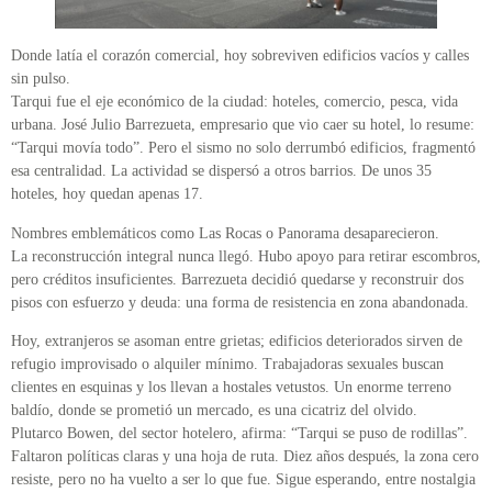
Donde latía el corazón comercial, hoy sobreviven edificios vacíos y calles
sin pulso.
Tarqui fue el eje económico de la ciudad: hoteles, comercio, pesca, vida
urbana. José Julio Barrezueta, empresario que vio caer su hotel, lo resume:
“Tarqui movía todo”. Pero el sismo no solo derrumbó edificios, fragmentó
esa centralidad. La actividad se dispersó a otros barrios. De unos 35
hoteles, hoy quedan apenas 17.
Nombres emblemáticos como Las Rocas o Panorama desaparecieron.
La reconstrucción integral nunca llegó. Hubo apoyo para retirar escombros,
pero créditos insuficientes. Barrezueta decidió quedarse y reconstruir dos
pisos con esfuerzo y deuda: una forma de resistencia en zona abandonada.
Hoy, extranjeros se asoman entre grietas; edificios deteriorados sirven de
refugio improvisado o alquiler mínimo. Trabajadoras sexuales buscan
clientes en esquinas y los llevan a hostales vetustos. Un enorme terreno
baldío, donde se prometió un mercado, es una cicatriz del olvido.
Plutarco Bowen, del sector hotelero, afirma: “Tarqui se puso de rodillas”.
Faltaron políticas claras y una hoja de ruta. Diez años después, la zona cero
resiste, pero no ha vuelto a ser lo que fue. Sigue esperando, entre nostalgia