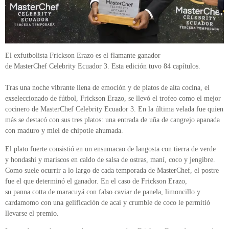
El exfutbolista Frickson Erazo es el flamante ganador
de MasterChef Celebrity Ecuador 3. Esta edición tuvo 84 capítulos.
Tras una noche vibrante llena de emoción y de platos de alta cocina, el
exseleccionado de fútbol, Frickson Erazo, se llevó el trofeo como el mejor
cocinero de MasterChef Celebrity Ecuador 3. En la última velada fue quien
más se destacó con sus tres platos: una entrada de uña de cangrejo apanada
con maduro y miel de chipotle ahumada.
El plato fuerte consistió en un ensumacao de langosta con tierra de verde
y hondashi y mariscos en caldo de salsa de ostras, maní, coco y jengibre.
Como suele ocurrir a lo largo de cada temporada de MasterChef, el postre
fue el que determinó el ganador. En el caso de Frickson Erazo,
su panna cotta de maracuyá con falso caviar de panela, limoncillo y
cardamomo con una gelificación de acaí y crumble de coco le permitió
llevarse el premio.