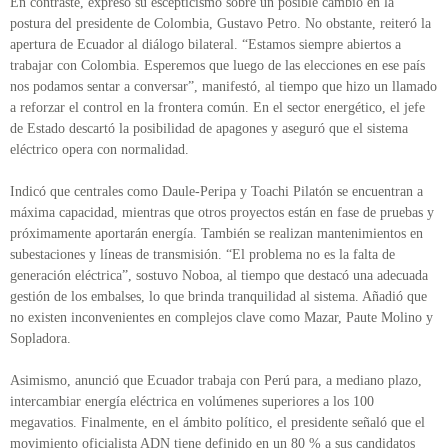
En contraste, expresó su escepticismo sobre un posible cambio en la
postura del presidente de Colombia, Gustavo Petro. No obstante, reiteró la
apertura de Ecuador al diálogo bilateral. “Estamos siempre abiertos a
trabajar con Colombia. Esperemos que luego de las elecciones en ese país
nos podamos sentar a conversar”, manifestó, al tiempo que hizo un llamado
a reforzar el control en la frontera común. En el sector energético, el jefe
de Estado descartó la posibilidad de apagones y aseguró que el sistema
eléctrico opera con normalidad.
Indicó que centrales como Daule-Peripa y Toachi Pilatón se encuentran a
máxima capacidad, mientras que otros proyectos están en fase de pruebas y
próximamente aportarán energía. También se realizan mantenimientos en
subestaciones y líneas de transmisión. “El problema no es la falta de
generación eléctrica”, sostuvo Noboa, al tiempo que destacó una adecuada
gestión de los embalses, lo que brinda tranquilidad al sistema. Añadió que
no existen inconvenientes en complejos clave como Mazar, Paute Molino y
Sopladora.
Asimismo, anunció que Ecuador trabaja con Perú para, a mediano plazo,
intercambiar energía eléctrica en volúmenes superiores a los 100
megavatios. Finalmente, en el ámbito político, el presidente señaló que el
movimiento oficialista ADN tiene definido en un 80 % a sus candidatos