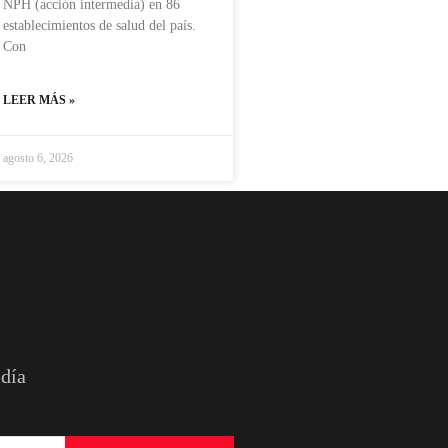
NPH (acción intermedia) en 86
establecimientos de salud del país.
Con
LEER MÁS »
agosto 6, 2026
 día