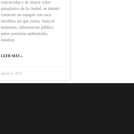
concurridas y de mayor valor
paisajístico de la ciudad, se intentó
construir un espigón con roca
escollera sin que exista, hasta el
momento, información pública
sobre permisos ambientales,
estudios
LEER MÁS »
agosto 6, 2026