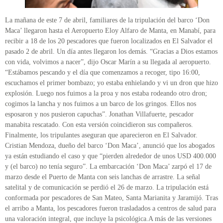
La mañana de este 7 de abril, familiares de la tripulación del barco ‘Don
Maca’ llegaron hasta el Aeropuerto Eloy Alfaro de Manta, en Manabí, para
recibir a 18 de los 20 pescadores que fueron localizados en El Salvador el
pasado 2 de abril. Un día antes llegaron los demás. “Gracias a Dios estamos
con vida, volvimos a nacer”, dijo Oscar Marín a su llegada al aeropuerto.
“Estábamos pescando y el día que comenzamos a recoger, tipo 16:00,
escuchamos el primer bombazo; yo estaba enhielando y vi un dron que hizo
explosión. Luego nos fuimos a la proa y nos estaba rodeando otro dron;
cogimos la lancha y nos fuimos a un barco de los gringos. Ellos nos
esposaron y nos pusieron capuchas”. Jonathan Villafuerte, pescador
manabita rescatado. Con esta versión coincidieron sus compañeros.
Finalmente, los tripulantes aseguran que aparecieron en El Salvador.
Cristian Mendoza, dueño del barco ‘Don Maca’, anunció que los abogados
ya están estudiando el caso y que “pierden alrededor de unos USD 400.000
y (el barco) no tenía seguro”. La embarcación ‘Don Maca’ zarpó el 17 de
marzo desde el Puerto de Manta con seis lanchas de arrastre. La señal
satelital y de comunicación se perdió el 26 de marzo. La tripulación está
conformada por pescadores de San Mateo, Santa Marianita y Jaramijó. Tras
el arribo a Manta, los pescadores fueron trasladados a centros de salud para
una valoración integral, que incluye la psicológica.A más de las versiones