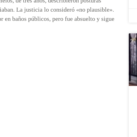
elos, de tres años, describieron posturas
aban. La justicia lo consideró «no plausible».
r en baños públicos, pero fue absuelto y sigue