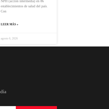
NPH (acción intermedia) en 86
establecimientos de salud del país.
Con
LEER MÁS »
agosto 6, 2026
 día