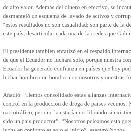
de alto valor. Además del dinero en efectivo, se inca
desmanteló un esquema de lavado de activos y corru
“estos resultados no son casualidad; son parte de la 
este país, desarticular cada una de las redes que Gobi
El presidente también enfatizó en el respaldo interna
de que el Ecuador no luchará solo, porque nuestra conv
Ecuador ha generado confianza en países que hoy pod
luchar hombro con hombro con nosotros y nuestras fu
Añadió: “Hemos consolidado estas alianzas internacion
control en la producción de droga de países vecinos. 
narcotráfico, pero no la estaríamos librando si existi
sido un país productor”. “Nosotros peleamos esta guerr
lucha en conjunto es solo el inicio”, aseguró Noboa.