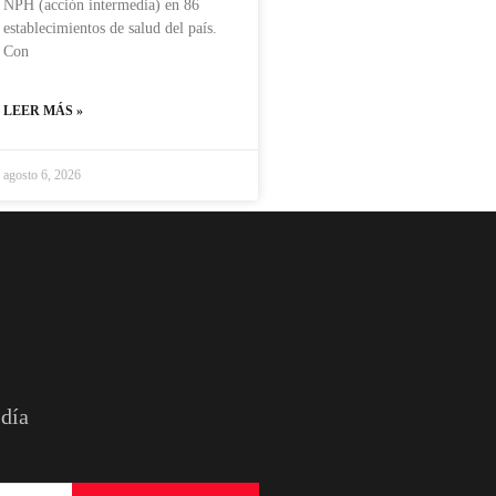
NPH (acción intermedia) en 86
establecimientos de salud del país.
Con
LEER MÁS »
agosto 6, 2026
 día