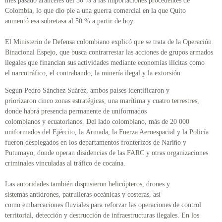
mes pasado aranceles del 30 % a las importaciones procedentes de
Colombia, lo que dio pie a una guerra comercial en la que Quito
aumentó esa sobretasa al 50 % a partir de hoy.
El Ministerio de Defensa colombiano explicó que se trata de la Operación
Binacional Espejo, que busca contrarrestar las acciones de grupos armados
ilegales que financian sus actividades mediante economías ilícitas como
el narcotráfico, el contrabando, la minería ilegal y la extorsión.
Según Pedro Sánchez Suárez, ambos países identificaron y
priorizaron cinco zonas estratégicas, una marítima y cuatro terrestres,
donde habrá presencia permanente de uniformados
colombianos y ecuatorianos. Del lado colombiano, más de 20 000
uniformados del Ejército, la Armada, la Fuerza Aeroespacial y la Policía
fueron desplegados en los departamentos fronterizos de Nariño y
Putumayo, donde operan disidencias de las FARC y otras organizaciones
criminales vinculadas al tráfico de cocaína.
Las autoridades también dispusieron helicópteros, drones y
sistemas antidrones, patrulleras oceánicas y costeras, así
como embarcaciones fluviales para reforzar las operaciones de control
territorial, detección y destrucción de infraestructuras ilegales. En los