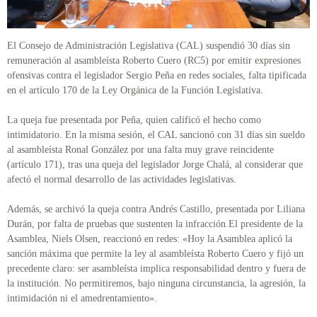
El Consejo de Administración Legislativa (CAL) suspendió 30 días sin
remuneración al asambleísta Roberto Cuero (RC5) por emitir expresiones
ofensivas contra el legislador Sergio Peña en redes sociales, falta tipificada
en el artículo 170 de la Ley Orgánica de la Función Legislativa.
La queja fue presentada por Peña, quien calificó el hecho como
intimidatorio. En la misma sesión, el CAL sancionó con 31 días sin sueldo
al asambleísta Ronal González por una falta muy grave reincidente
(artículo 171), tras una queja del legislador Jorge Chalá, al considerar que
afectó el normal desarrollo de las actividades legislativas.
Además, se archivó la queja contra Andrés Castillo, presentada por Liliana
Durán, por falta de pruebas que sustenten la infracción.El presidente de la
Asamblea, Niels Olsen, reaccionó en redes: «Hoy la Asamblea aplicó la
sanción máxima que permite la ley al asambleísta Roberto Cuero y fijó un
precedente claro: ser asambleísta implica responsabilidad dentro y fuera de
la institución. No permitiremos, bajo ninguna circunstancia, la agresión, la
intimidación ni el amedrentamiento».