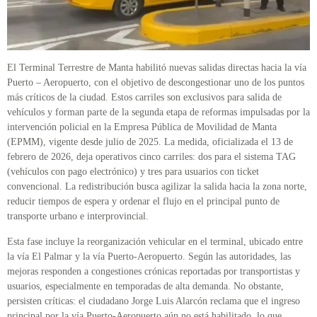
El Terminal Terrestre de Manta habilitó nuevas salidas directas hacia la vía
Puerto – Aeropuerto, con el objetivo de descongestionar uno de los puntos
más críticos de la ciudad. Estos carriles son exclusivos para salida de
vehículos y forman parte de la segunda etapa de reformas impulsadas por la
intervención policial en la Empresa Pública de Movilidad de Manta
(EPMM), vigente desde julio de 2025. La medida, oficializada el 13 de
febrero de 2026, deja operativos cinco carriles: dos para el sistema TAG
(vehículos con pago electrónico) y tres para usuarios con ticket
convencional. La redistribución busca agilizar la salida hacia la zona norte,
reducir tiempos de espera y ordenar el flujo en el principal punto de
transporte urbano e interprovincial.
Esta fase incluye la reorganización vehicular en el terminal, ubicado entre
la vía El Palmar y la vía Puerto-Aeropuerto. Según las autoridades, las
mejoras responden a congestiones crónicas reportadas por transportistas y
usuarios, especialmente en temporadas de alta demanda. No obstante,
persisten críticas: el ciudadano Jorge Luis Alarcón reclama que el ingreso
principal por la vía Puerto-Aeropuerto aún no está habilitado, lo que