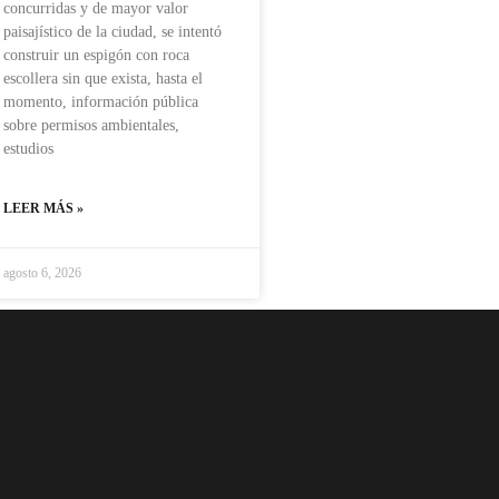
concurridas y de mayor valor
paisajístico de la ciudad, se intentó
construir un espigón con roca
escollera sin que exista, hasta el
momento, información pública
sobre permisos ambientales,
estudios
LEER MÁS »
agosto 6, 2026