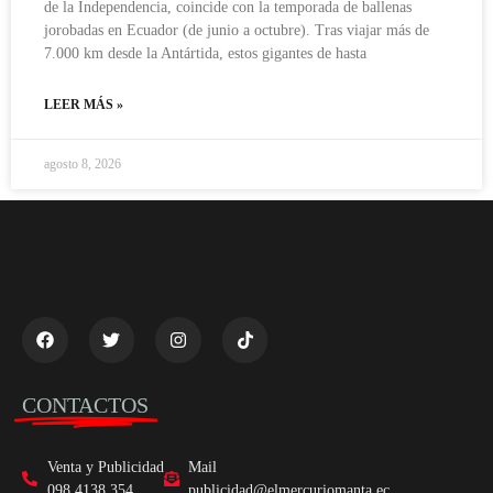
de la Independencia, coincide con la temporada de ballenas
jorobadas en Ecuador (de junio a octubre). Tras viajar más de
7.000 km desde la Antártida, estos gigantes de hasta
LEER MÁS »
agosto 8, 2026
CONTACTOS
Venta y Publicidad
Mail
098 4138 354
publicidad@elmercuriomanta.ec