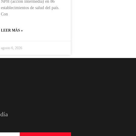
NPH (acción intermedia) en 86
establecimientos de salud del país.
Con
LEER MÁS »
agosto 6, 2026
 día