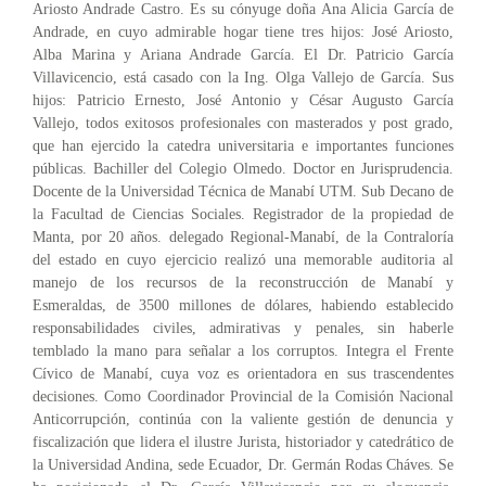
Ariosto Andrade Castro. Es su cónyuge doña Ana Alicia García de
Andrade, en cuyo admirable hogar tiene tres hijos: José Ariosto,
Alba Marina y Ariana Andrade García. El Dr. Patricio García
Villavicencio, está casado con la Ing. Olga Vallejo de García. Sus
hijos: Patricio Ernesto, José Antonio y César Augusto García
Vallejo, todos exitosos profesionales con masterados y post grado,
que han ejercido la catedra universitaria e importantes funciones
públicas. Bachiller del Colegio Olmedo. Doctor en Jurisprudencia.
Docente de la Universidad Técnica de Manabí UTM. Sub Decano de
la Facultad de Ciencias Sociales. Registrador de la propiedad de
Manta, por 20 años. delegado Regional-Manabí, de la Contraloría
del estado en cuyo ejercicio realizó una memorable auditoria al
manejo de los recursos de la reconstrucción de Manabí y
Esmeraldas, de 3500 millones de dólares, habiendo establecido
responsabilidades civiles, admirativas y penales, sin haberle
temblado la mano para señalar a los corruptos. Integra el Frente
Cívico de Manabí, cuya voz es orientadora en sus trascendentes
decisiones. Como Coordinador Provincial de la Comisión Nacional
Anticorrupción, continúa con la valiente gestión de denuncia y
fiscalización que lidera el ilustre Jurista, historiador y catedrático de
la Universidad Andina, sede Ecuador, Dr. Germán Rodas Cháves. Se