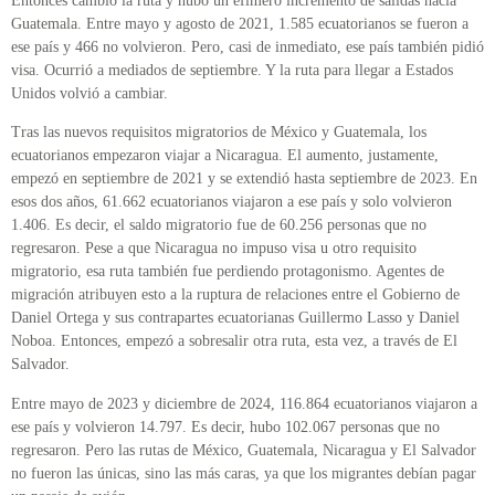
Entonces cambió la ruta y hubo un efímero incremento de salidas hacia
Guatemala. Entre mayo y agosto de 2021, 1.585 ecuatorianos se fueron a
ese país y 466 no volvieron. Pero, casi de inmediato, ese país también pidió
visa. Ocurrió a mediados de septiembre. Y la ruta para llegar a Estados
Unidos volvió a cambiar.
Tras las nuevos requisitos migratorios de México y Guatemala, los
ecuatorianos empezaron viajar a Nicaragua. El aumento, justamente,
empezó en septiembre de 2021 y se extendió hasta septiembre de 2023. En
esos dos años, 61.662 ecuatorianos viajaron a ese país y solo volvieron
1.406. Es decir, el saldo migratorio fue de 60.256 personas que no
regresaron. Pese a que Nicaragua no impuso visa u otro requisito
migratorio, esa ruta también fue perdiendo protagonismo. Agentes de
migración atribuyen esto a la ruptura de relaciones entre el Gobierno de
Daniel Ortega y sus contrapartes ecuatorianas Guillermo Lasso y Daniel
Noboa. Entonces, empezó a sobresalir otra ruta, esta vez, a través de El
Salvador.
Entre mayo de 2023 y diciembre de 2024, 116.864 ecuatorianos viajaron a
ese país y volvieron 14.797. Es decir, hubo 102.067 personas que no
regresaron. Pero las rutas de México, Guatemala, Nicaragua y El Salvador
no fueron las únicas, sino las más caras, ya que los migrantes debían pagar