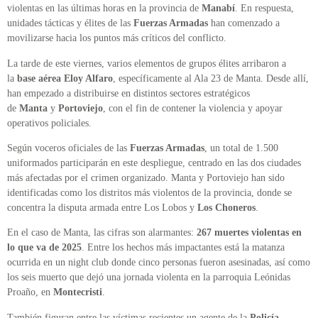
violentas en las últimas horas en la provincia de
Manabí
. En respuesta,
unidades tácticas y élites de las
Fuerzas Armadas
han comenzado a
movilizarse hacia los puntos más críticos del conflicto.
La tarde de este viernes, varios elementos de grupos élites arribaron a
la
base aérea Eloy Alfaro
, específicamente al Ala 23 de Manta. Desde allí,
han empezado a distribuirse en distintos sectores estratégicos
de
Manta
y
Portoviejo
, con el fin de contener la violencia y apoyar
operativos policiales.
Según voceros oficiales de las
Fuerzas Armadas
, un total de 1.500
uniformados participarán en este despliegue, centrado en las dos ciudades
más afectadas por el crimen organizado. Manta y Portoviejo han sido
identificadas como los distritos más violentos de la provincia, donde se
concentra la disputa armada entre Los Lobos y
Los Choneros
.
En el caso de Manta, las cifras son alarmantes:
267 muertes violentas en
lo que va de 2025
. Entre los hechos más impactantes está la matanza
ocurrida en un night club donde cinco personas fueron asesinadas, así como
los seis muerto que dejó una jornada violenta en la parroquia Leónidas
Proaño, en
Montecristi
.
También figuran entre las víctimas recientes un agente de la
Policía