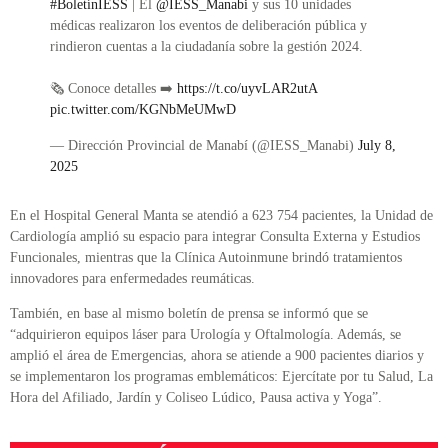
#BoletínIESS
| El
@IESS_Manabi
y sus 10 unidades
médicas realizaron los eventos de deliberación pública y
rindieron cuentas a la ciudadanía sobre la gestión 2024.
🗞️ Conoce detalles ➡️
https://t.co/uyvLAR2utA
pic.twitter.com/KGNbMeUMwD
— Dirección Provincial de Manabí (@IESS_Manabi)
July 8,
2025
En el Hospital General Manta se atendió a 623 754 pacientes, la Unidad de
Cardiología amplió su espacio para integrar Consulta Externa y Estudios
Funcionales, mientras que la Clínica Autoinmune brindó tratamientos
innovadores para enfermedades reumáticas.
También, en base al mismo boletín de prensa se informó que se
“adquirieron equipos láser para Urología y Oftalmología. Además, se
amplió el área de Emergencias, ahora se atiende a 900 pacientes diarios y
se implementaron los programas emblemáticos: Ejercítate por tu Salud, La
Hora del Afiliado, Jardín y Coliseo Lúdico, Pausa activa y Yoga”.