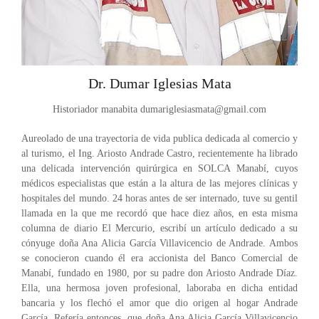
Dr. Dumar Iglesias Mata
Historiador manabita
dumariglesiasmata@gmail.com
Aureolado de una trayectoria de vida publica dedicada al comercio y
al turismo, el Ing. Ariosto Andrade Castro, recientemente ha librado
una delicada intervención quirúrgica en SOLCA Manabí, cuyos
médicos especialistas que están a la altura de las mejores clínicas y
hospitales del mundo. 24 horas antes de ser internado, tuve su gentil
llamada en la que me recordó que hace diez años, en esta misma
columna de diario El Mercurio, escribí un artículo dedicado a su
cónyuge doña Ana Alicia García Villavicencio de Andrade. Ambos
se conocieron cuando él era accionista del Banco Comercial de
Manabí, fundado en 1980, por su padre don Ariosto Andrade Díaz.
Ella, una hermosa joven profesional, laboraba en dicha entidad
bancaria y los flechó el amor que dio origen al hogar Andrade
García. Refería entonces, que doña Ana Alicia García Villavicencio