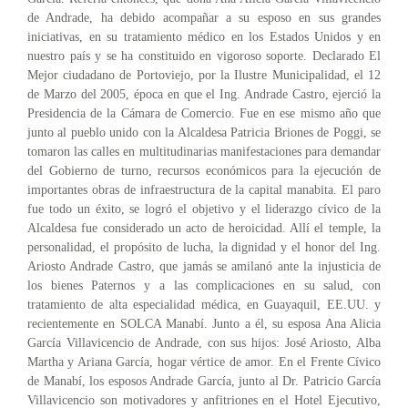
de Andrade, ha debido acompañar a su esposo en sus grandes
iniciativas, en su tratamiento médico en los Estados Unidos y en
nuestro país y se ha constituido en vigoroso soporte. Declarado El
Mejor ciudadano de Portoviejo, por la Ilustre Municipalidad, el 12
de Marzo del 2005, época en que el Ing. Andrade Castro, ejerció la
Presidencia de la Cámara de Comercio. Fue en ese mismo año que
junto al pueblo unido con la Alcaldesa Patricia Briones de Poggi, se
tomaron las calles en multitudinarias manifestaciones para demandar
del Gobierno de turno, recursos económicos para la ejecución de
importantes obras de infraestructura de la capital manabita. El paro
fue todo un éxito, se logró el objetivo y el liderazgo cívico de la
Alcaldesa fue considerado un acto de heroicidad. Allí el temple, la
personalidad, el propósito de lucha, la dignidad y el honor del Ing.
Ariosto Andrade Castro, que jamás se amilanó ante la injusticia de
los bienes Paternos y a las complicaciones en su salud, con
tratamiento de alta especialidad médica, en Guayaquil, EE.UU. y
recientemente en SOLCA Manabí. Junto a él, su esposa Ana Alicia
García Villavicencio de Andrade, con sus hijos: José Ariosto, Alba
Martha y Ariana García, hogar vértice de amor. En el Frente Cívico
de Manabí, los esposos Andrade García, junto al Dr. Patricio García
Villavicencio son motivadores y anfitriones en el Hotel Ejecutivo,