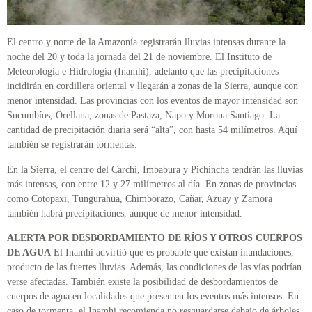
El centro y norte de la Amazonía registrarán lluvias intensas durante la
noche del 20 y toda la jornada del 21 de noviembre. El Instituto de
Meteorología e Hidrología (Inamhi), adelantó que las precipitaciones
incidirán en cordillera oriental y llegarán a zonas de la Sierra, aunque con
menor intensidad. Las provincias con los eventos de mayor intensidad son
Sucumbíos, Orellana, zonas de Pastaza, Napo y Morona Santiago. La
cantidad de precipitación diaria será “alta”, con hasta 54 milímetros. Aquí
también se registrarán tormentas.
En la Sierra, el centro del Carchi, Imbabura y Pichincha tendrán las lluvias
más intensas, con entre 12 y 27 milímetros al día. En zonas de provincias
como Cotopaxi, Tungurahua, Chimborazo, Cañar, Azuay y Zamora
también habrá precipitaciones, aunque de menor intensidad.
ALERTA POR DESBORDAMIENTO DE RÍOS Y OTROS CUERPOS
DE AGUA
El Inamhi advirtió que es probable que existan inundaciones,
producto de las fuertes lluvias. Además, las condiciones de las vías podrían
verse afectadas. También existe la posibilidad de desbordamientos de
cuerpos de agua en localidades que presenten los eventos más intensos. En
caso de tormenta, el Inamhi recomienda no resguardarse debajo de árboles