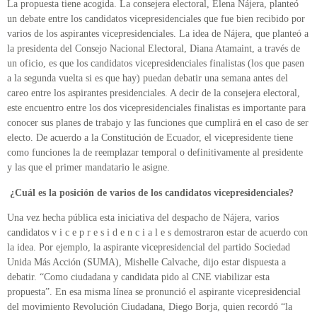
La propuesta tiene acogida. La consejera electoral, Elena Nájera, planteó
un debate entre los candidatos vicepresidenciales que fue bien recibido por
varios de los aspirantes vicepresidenciales. La idea de Nájera, que planteó a
la presidenta del Consejo Nacional Electoral, Diana Atamaint, a través de
un oficio, es que los candidatos vicepresidenciales finalistas (los que pasen
a la segunda vuelta si es que hay) puedan debatir una semana antes del
careo entre los aspirantes presidenciales. A decir de la consejera electoral,
este encuentro entre los dos vicepresidenciales finalistas es importante para
conocer sus planes de trabajo y las funciones que cumplirá en el caso de ser
electo. De acuerdo a la Constitución de Ecuador, el vicepresidente tiene
como funciones la de reemplazar temporal o definitivamente al presidente
y las que el primer mandatario le asigne.
¿Cuál es la posición de varios de los candidatos vicepresidenciales?
Una vez hecha pública esta iniciativa del despacho de Nájera, varios
candidatos v i c e p r e s i d e n c i a l e s demostraron estar de acuerdo con
la idea. Por ejemplo, la aspirante vicepresidencial del partido Sociedad
Unida Más Acción (SUMA), Mishelle Calvache, dijo estar dispuesta a
debatir. “Como ciudadana y candidata pido al CNE viabilizar esta
propuesta”. En esa misma línea se pronunció el aspirante vicepresidencial
del movimiento Revolución Ciudadana, Diego Borja, quien recordó “la