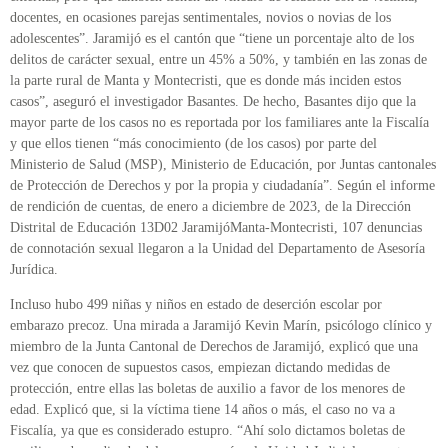
docentes, en ocasiones parejas sentimentales, novios o novias de los
adolescentes”. Jaramijó es el cantón que “tiene un porcentaje alto de los
delitos de carácter sexual, entre un 45% a 50%, y también en las zonas de
la parte rural de Manta y Montecristi, que es donde más inciden estos
casos”, aseguró el investigador Basantes. De hecho, Basantes dijo que la
mayor parte de los casos no es reportada por los familiares ante la Fiscalía
y que ellos tienen “más conocimiento (de los casos) por parte del
Ministerio de Salud (MSP), Ministerio de Educación, por Juntas cantonales
de Protección de Derechos y por la propia y ciudadanía”. Según el informe
de rendición de cuentas, de enero a diciembre de 2023, de la Dirección
Distrital de Educación 13D02 JaramijóManta-Montecristi, 107 denuncias
de connotación sexual llegaron a la Unidad del Departamento de Asesoría
Jurídica.
Incluso hubo 499 niñas y niños en estado de deserción escolar por
embarazo precoz. Una mirada a Jaramijó Kevin Marín, psicólogo clínico y
miembro de la Junta Cantonal de Derechos de Jaramijó, explicó que una
vez que conocen de supuestos casos, empiezan dictando medidas de
protección, entre ellas las boletas de auxilio a favor de los menores de
edad. Explicó que, si la víctima tiene 14 años o más, el caso no va a
Fiscalía, ya que es considerado estupro. “Ahí solo dictamos boletas de