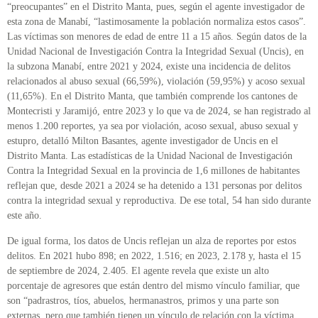
“preocupantes” en el Distrito Manta, pues, según el agente investigador de
esta zona de Manabí, “lastimosamente la población normaliza estos casos”.
Las víctimas son menores de edad de entre 11 a 15 años. Según datos de la
Unidad Nacional de Investigación Contra la Integridad Sexual (Uncis), en
la subzona Manabí, entre 2021 y 2024, existe una incidencia de delitos
relacionados al abuso sexual (66,59%), violación (59,95%) y acoso sexual
(11,65%). En el Distrito Manta, que también comprende los cantones de
Montecristi y Jaramijó, entre 2023 y lo que va de 2024, se han registrado al
menos 1.200 reportes, ya sea por violación, acoso sexual, abuso sexual y
estupro, detalló Milton Basantes, agente investigador de Uncis en el
Distrito Manta. Las estadísticas de la Unidad Nacional de Investigación
Contra la Integridad Sexual en la provincia de 1,6 millones de habitantes
reflejan que, desde 2021 a 2024 se ha detenido a 131 personas por delitos
contra la integridad sexual y reproductiva. De ese total, 54 han sido durante
este año.
De igual forma, los datos de Uncis reflejan un alza de reportes por estos
delitos. En 2021 hubo 898; en 2022, 1.516; en 2023, 2.178 y, hasta el 15
de septiembre de 2024, 2.405. El agente revela que existe un alto
porcentaje de agresores que están dentro del mismo vínculo familiar, que
son “padrastros, tíos, abuelos, hermanastros, primos y una parte son
externas, pero que también tienen un vínculo de relación con la víctima,