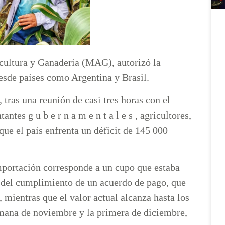
icultura y Ganadería (MAG), autorizó la
esde países como Argentina y Brasil.
tras una reunión de casi tres horas con el
es g u b e r n a m e n t a l e s , agricultores,
que el país enfrenta un déficit de 145 000
mportación corresponde a un cupo que estaba
 del cumplimiento de un acuerdo de pago, que
mientras que el valor actual alcanza hasta los
emana de noviembre y la primera de diciembre,