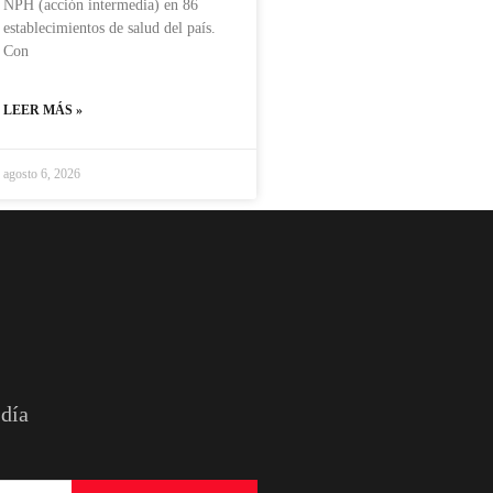
NPH (acción intermedia) en 86
establecimientos de salud del país.
Con
LEER MÁS »
agosto 6, 2026
 día