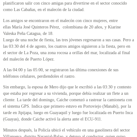
planificaron salir con cinco amigas para divertirse en el sector conocido
como Las Cabañas, en el malecón de la ciudad.
Los amigos se encontraron en el malecón con cinco mujeres, entre
ellas María José Quinteros Pérez, colombiana de 20 años, y Kiarine
Valeska Peña Catagua, de 18.
Luego de una noche de fiesta, las tres jóvenes regresaron a sus casas. Pero a
las 03:30 del 4 de agosto, los cuatros amigos siguieron a la fiesta, pero en
el sector de La Poza, una zona rocosa a orillas del mar, localizada al final
del malecón de Puerto López.
A las 04:00 y las 05:00, se registraron las última conexiones de sus
teléfonos celulares, perdiendoles el rastro.
Sin embargo, la esposa de Mero dijo que le escribió a las 03:30 y contesto
que estaba por regresar a su vivienda, porque debía realizar un flete a un
cliente. La tarde del domingo, Caiche comenzó a rastrear la camioneta con
el sistema GPS. Indica que primero estuvo en Portoviejo (Manabí), por la
tarde en Jipijapa, luego en Guayaquil y luego fue localizada en Puerto Inca
(Guayas), donde Caiche activó la alerta ante el ECU-911.
Minutos después, la Policía ubicó el vehículo en una gasolinera del sector
Villanueva, distrito Naranjal-Balao, y detuvo al conductor, quien quiso