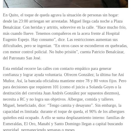
En Quito, el toque de queda agrava la situación de personas sin hogar:
desde las 23:00 arriesgan ser arrestadas. Miguel llega cada noche a Plaza
Benalcázar. Con heridas y artritis, sobrevive en la calle. “Hace mucho frío,
más cuando llueve. Tenemos compañeros en la acera frente al Hospital
Eugenio Espejo. Hay consumo”, dice. Las restricciones aumentan sus
dificultades, pero se ingenian. “En otros casos se escondieron en quebradas,
con menor control policial. No hubo prisión”, cuenta Patricio Benalcázar,
del Patronato San José.
Esta entidad recorre las calles con contacto empático para generar
confianza y lograr ayuda voluntaria. Ofrecen González; la última fue Aní
Muñoz. Así, la bancada oficialista mantiene entre 78 y 80 votos fijos. Pero
para decisiones que requieren 101 (como el juicio a Solanda Goyes o la
destitución del correísta Juan Andrés González por supuestos diezmos),
necesita a RC y no logra sus objetivos. Albergue, comida y talleres.
Miguel, beneficiado, dice: “Tengo camita y desayuno”. Sin embargo, la
capacidad es limitada: durante el toque de queda, el 90% de los albergues
quiteños está ocupado. A ello se suma desplazamiento interno: familias de
Esmeraldas, El Oro, Manabí y Santo Domingo llegan a capital buscando
seguridad, permaneciendo semanas o meses.