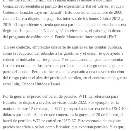
En los mercados internacionales había temores debido a que Luisa
González representaba al partido del expresidente Rafael Correa, en cuyo
Gobierno Ecuador cayó en ‘default’. Esto ocurrió en diciembre de 2008
cuando Correa dispuso no pagar los intereses de los bonos Global 2012 y
2015. El expresidente sostenía que una parte de la deuda de esos bonos era
ilegítima. Luego de que Noboa ganó las elecciones, el país siguió dentro
del programa de crédito con el Fondo Monetario Internacional (FMI).
En ese contexto, emprendió una serie de ajustes en las cuentas públicas,
como la reducción del subsidio a las gasolinas y el diésel, lo que ayudó a
reducir el indicador de riesgo país. Y es que cuando un país tiene cuentas
fiscales en orden, en los mercados perciben menos riesgo de no pago por
parte del deudor. Pero otro factor que ha ayudado a una mayor reducción
del riesgo país es el alza del precio del petróleo, en el contexto de la guerra
entre Irán, Estados Unidos e Israel.
Por la guerra, el precio del barril de petróleo WTI, de referencia para
Ecuador, se disparó a niveles no vistos desde 2022. Por ejemplo, en la
mañana de este 12 de mayo, el WTI ya superaba la barrera de los USD 100
dólares por barril. Antes de que comenzara la guerra, el 28 de febrero, el
barril de petróleo WTI se cotizó en USD 67. Este escenario de mayores
precios beneficia a países como Ecuador, que exportan petróleo. Y es que,