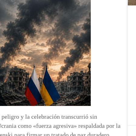
eligro y la celebración transcurrió sin
 Ucrania como «fuerza agresiva» respaldada por la
nski para firmar un tratado de paz duradero.