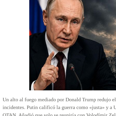
Un alto al fuego mediado por Donald Trump redujo el p
incidentes. Putin calificó la guerra como «justa» y a
OTAN. Añadió que solo se reuniría con Volodímir Zele