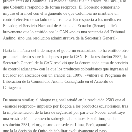
provenientes de Colombia. La medida inicial fue un arancel del 30%, a lo
que Colombia respondió de forma recíproca. El Gobierno ecuatoriano
impuso el arancel con el argumento de que Colombia no mantiene un
control efectivo de su lado de la frontera. En respuesta a los medios en
Ecuador, el Servicio Nacional de Aduana de Ecuador (Senae) indicó
brevemente que lo emitido por la CAN «no es una sentencia del Tribunal
Andino, sino una resolución administrativa de la Secretaría General».
Hasta la mañana del 8 de mayo, el gobierno ecuatoriano no ha emitido otro
pronunciamiento sobre lo dispuesto por la CAN. En la resolución 2582, la
Secretaría General de la CAN resolvió que la denominada «tasa de servicio
de control aduanero» con la que los productos colombianos que ingresan al
Ecuador son afectados con un arancel del 100%, «vulnera el Programa de
Liberación de la Comunidad Andina Consagrado en el Acuerdo de
Cartagena».
De manera similar, el bloque regional señaló en la resolución 2583 que el
«arancel recíproco» impuesto por Bogotá a los productos ecuatorianos, tras
la implementación de la tasa de seguridad por parte de Noboa, constituye
una «restricción al comercio subregional andino». Por último, en la
resolución 2581, el organismo con sede en Lima, Perú, apuntó a
que la la decisión de Quito de habilitar exclusivamente el paso