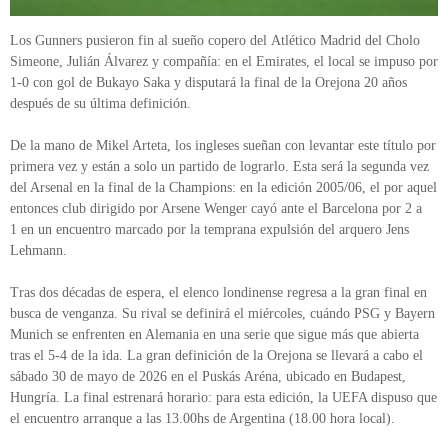
Los Gunners pusieron fin al sueño copero del Atlético Madrid del Cholo
Simeone, Julián Álvarez y compañía: en el Emirates, el local se impuso por
1-0 con gol de Bukayo Saka y disputará la final de la Orejona 20 años
después de su última definición.
De la mano de Mikel Arteta, los ingleses sueñan con levantar este título por
primera vez y están a solo un partido de lograrlo. Esta será la segunda vez
del Arsenal en la final de la Champions: en la edición 2005/06, el por aquel
entonces club dirigido por Arsene Wenger cayó ante el Barcelona por 2 a
1 en un encuentro marcado por la temprana expulsión del arquero Jens
Lehmann.
Tras dos décadas de espera, el elenco londinense regresa a la gran final en
busca de venganza. Su rival se definirá el miércoles, cuándo PSG y Bayern
Munich se enfrenten en Alemania en una serie que sigue más que abierta
tras el 5-4 de la ida. La gran definición de la Orejona se llevará a cabo el
sábado 30 de mayo de 2026 en el Puskás Aréna, ubicado en Budapest,
Hungría. La final estrenará horario: para esta edición, la UEFA dispuso que
el encuentro arranque a las 13.00hs de Argentina (18.00 hora local).