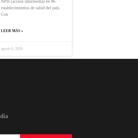
NPH (acción intermedia) en 86
establecimientos de salud del país.
Con
LEER MÁS »
agosto 6, 2026
 día