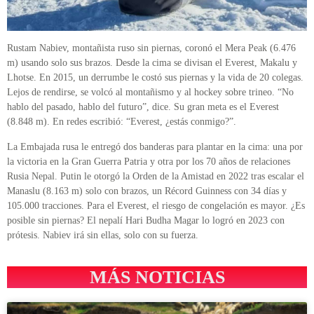
Rustam Nabiev, montañista ruso sin piernas, coronó el Mera Peak (6.476
m) usando solo sus brazos. Desde la cima se divisan el Everest, Makalu y
Lhotse. En 2015, un derrumbe le costó sus piernas y la vida de 20 colegas.
Lejos de rendirse, se volcó al montañismo y al hockey sobre trineo. “No
hablo del pasado, hablo del futuro”, dice. Su gran meta es el Everest
(8.848 m). En redes escribió: “Everest, ¿estás conmigo?”.
La Embajada rusa le entregó dos banderas para plantar en la cima: una por
la victoria en la Gran Guerra Patria y otra por los 70 años de relaciones
Rusia Nepal. Putin le otorgó la Orden de la Amistad en 2022 tras escalar el
Manaslu (8.163 m) solo con brazos, un Récord Guinness con 34 días y
105.000 tracciones. Para el Everest, el riesgo de congelación es mayor. ¿Es
posible sin piernas? El nepalí Hari Budha Magar lo logró en 2023 con
prótesis. Nabiev irá sin ellas, solo con su fuerza.
MÁS NOTICIAS