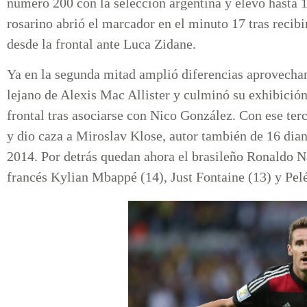
número 200 con la selección argentina y elevó hasta 1
rosarino abrió el marcador en el minuto 17 tras recibi
desde la frontal ante Luca Zidane.
Ya en la segunda mitad amplió diferencias aprovecha
lejano de Alexis Mac Allister y culminó su exhibició
frontal tras asociarse con Nico González. Con ese ter
y dio caza a Miroslav Klose, autor también de 16 dia
2014. Por detrás quedan ahora el brasileño Ronaldo Na
francés Kylian Mbappé (14), Just Fontaine (13) y Pel