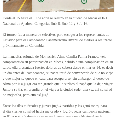
Desde el 15 hasta el 19 de abril se realizó en la ciudad de Macas el IRT
Nacional de Ajedrez, Categorías Sub-8, Sub-12 y Sub-16.
El torneo fue a manera de selectivo, para escoger a los representantes de
Ecuador para el Campeonato Panamericano Juvenil de ajedrez a realizarse
próximamente en Colombia.
La manabita, oriunda de Montecristi Alma Camila Palma Franco, veía
comprometida su participación en Macas, debido a una complicación en su
salud, ella presentaba fuertes dolores de cabeza desde el martes 14, es decir
un día antes del campeonato, su padre trató de convencerla de que no viaje
y que mejor se quede en casa para recuperarse, sin embargo, el deseo de
Alma por ir a jugar era tan grande que le suplicó al papá que la deje viajar.
Junto a su tía, emprendieron el viaje a la ciudad sede, una vez ahí su salud
no mejoraba, pero aun así jugó.
Entre los días miércoles y jueves jugó 4 partidas y las ganó todas, para
el día viernes su salud había mejorado y logró quedar campeona nacional
en Blitz y el día domingo se coronó como campeona Nacional en la