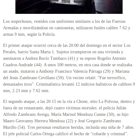
Los sospechosos, vestidos con uniformes similares a los de las Fuerzas
Armadas y movilizándose en camionetas, utilizaron fusiles calibre 7.62 y
armas 9 mm, según la Policía.
El primer ataque ocurrió cerca de las 20:00 del domingo en el sector Los
Perales, barrio Santa Marta 1. Sujetos irrumpieron en una vivienda y
asesinaron a Andrea Rocío Tumbaco (41) y su esposo Rogelio Antonio
Cuadros Andrade (44). A unos 100 metros, en otra casa donde se realizaba
un asado, mataron a Anthony Francisco Valencia Párraga (29) y Mariana
del Jesús Zambrano Cevillano (59). Un vecino relató: “Fue terrorífico,
demasiados tiros”. Criminalística levantó 12 indicios balísticos de calibres 9
mm, 2.23 mm y 7.62 mm.
El segundo ataque, a las 20:15 en la vía a Chone, sitio La Polvosa, dentro y
fuera de un restaurante, dejó cuatro víctimas mortales: el policía Julián
Alfredo Zambrano Aveiga, María Marisol Mendoza Cusme (50), su hijo
Mauro Geovanny Herrera Mendoza (22) y José Gregorio Zambrano
Murillo (54). Tres personas resultaron heridas, incluida una niña de 7 años.
El jefe policial Carlos Ortega calificó el hecho de “cobarde y criminal”.