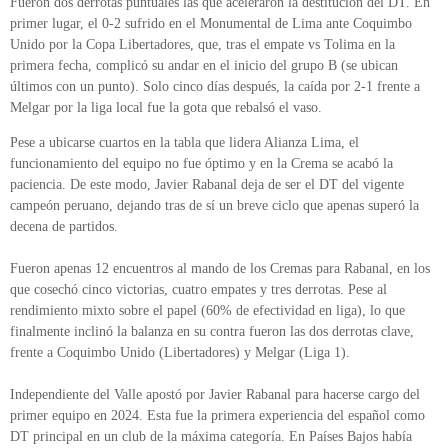
Fueron dos derrotas puntuales las que aceleraron la destitución del DT. En
primer lugar, el 0-2 sufrido en el Monumental de Lima ante Coquimbo
Unido por la Copa Libertadores, que, tras el empate vs Tolima en la
primera fecha, complicó su andar en el inicio del grupo B (se ubican
últimos con un punto). Solo cinco días después, la caída por 2-1 frente a
Melgar por la liga local fue la gota que rebalsó el vaso.
Pese a ubicarse cuartos en la tabla que lidera Alianza Lima, el
funcionamiento del equipo no fue óptimo y en la Crema se acabó la
paciencia. De este modo, Javier Rabanal deja de ser el DT del vigente
campeón peruano, dejando tras de sí un breve ciclo que apenas superó la
decena de partidos.
Fueron apenas 12 encuentros al mando de los Cremas para Rabanal, en los
que cosechó cinco victorias, cuatro empates y tres derrotas. Pese al
rendimiento mixto sobre el papel (60% de efectividad en liga), lo que
finalmente inclinó la balanza en su contra fueron las dos derrotas clave,
frente a Coquimbo Unido (Libertadores) y Melgar (Liga 1).
Independiente del Valle apostó por Javier Rabanal para hacerse cargo del
primer equipo en 2024. Esta fue la primera experiencia del español como
DT principal en un club de la máxima categoría. En Países Bajos había