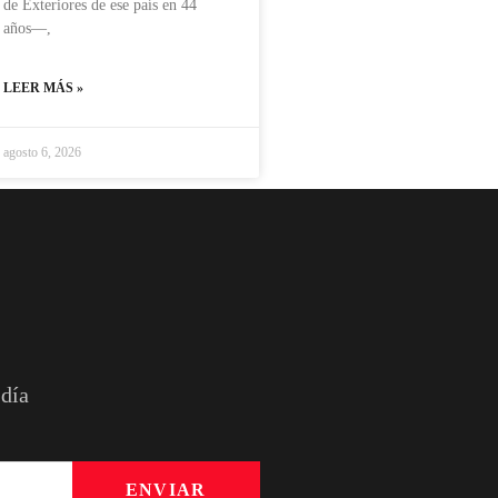
de Exteriores de ese país en 44
años—,
LEER MÁS »
agosto 6, 2026
 día
ENVIAR