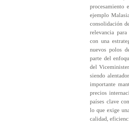
procesamiento e
ejemplo Malasia
consolidación d
relevancia para
con una estrate
nuevos polos d
parte del enfoq
del Viceministe
siendo alentado
importante mant
precios interna
países clave co
lo que exige un
calidad, eficien