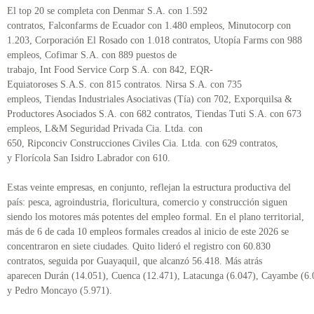
El top 20 se completa con Denmar S.A. con 1.592
contratos, Falconfarms de Ecuador con 1.480 empleos, Minutocorp con
1.203, Corporación El Rosado con 1.018 contratos, Utopía Farms con 988
empleos, Cofimar S.A. con 889 puestos de
trabajo, Int Food Service Corp S.A. con 842, EQR-
Equiatoroses S.A.S. con 815 contratos. Nirsa S.A. con 735
empleos, Tiendas Industriales Asociativas (Tía) con 702, Exporquilsa &
Productores Asociados S.A. con 682 contratos, Tiendas Tuti S.A. con 673
empleos, L&M Seguridad Privada Cia. Ltda. con
650, Ripconciv Construcciones Civiles Cia. Ltda. con 629 contratos,
y Florícola San Isidro Labrador con 610.
Estas veinte empresas, en conjunto, reflejan la estructura productiva del
país: pesca, agroindustria, floricultura, comercio y construcción siguen
siendo los motores más potentes del empleo formal. En el plano territorial,
más de 6 de cada 10 empleos formales creados al inicio de este 2026 se
concentraron en siete ciudades. Quito lideró el registro con 60.830
contratos, seguida por Guayaquil, que alcanzó 56.418. Más atrás
aparecen Durán (14.051), Cuenca (12.471), Latacunga (6.047), Cayambe (6.
y Pedro Moncayo (5.971).