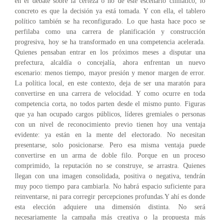
en el debate sobre la certeza o no de este escenario climático, lo
concreto es que la decisión ya está tomada. Y con ella, el tablero
político también se ha reconfigurado. Lo que hasta hace poco se
perfilaba como una carrera de planificación y construcción
progresiva, hoy se ha transformado en una competencia acelerada.
Quienes pensaban entrar en los próximos meses a disputar una
prefectura, alcaldía o concejalía, ahora enfrentan un nuevo
escenario: menos tiempo, mayor presión y menor margen de error.
La política local, en este contexto, deja de ser una maratón para
convertirse en una carrera de velocidad. Y como ocurre en toda
competencia corta, no todos parten desde el mismo punto. Figuras
que ya han ocupado cargos públicos, líderes gremiales o personas
con un nivel de reconocimiento previo tienen hoy una ventaja
evidente: ya están en la mente del electorado. No necesitan
presentarse, solo posicionarse. Pero esa misma ventaja puede
convertirse en un arma de doble filo. Porque en un proceso
comprimido, la reputación no se construye, se arrastra. Quienes
llegan con una imagen consolidada, positiva o negativa, tendrán
muy poco tiempo para cambiarla. No habrá espacio suficiente para
reinventarse, ni para corregir percepciones profundas.Y ahí es donde
esta elección adquiere una dimensión distinta. No será
necesariamente la campaña más creativa o la propuesta más