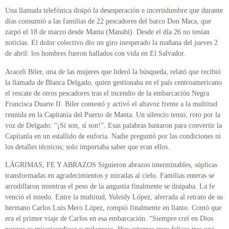
Una llamada telefónica disipó la desesperación e incertidumbre que durante
días consumió a las familias de 22 pescadores del barco Don Maca, que
zarpó el 18 de marzo desde Manta (Manabí). Desde el día 26 no tenían
noticias. El dolor colectivo dio un giro inesperado la mañana del jueves 2
de abril: los hombres fueron hallados con vida en El Salvador.
Araceli Biler, una de las mujeres que lideró la búsqueda, relató que recibió
la llamada de Blanca Delgado, quien gestionaba en el país centroamericano
el rescate de otros pescadores tras el incendio de la embarcación Negra
Francisca Duarte II. Biler contestó y activó el altavoz frente a la multitud
reunida en la Capitanía del Puerto de Manta. Un silencio tenso, roto por la
voz de Delgado: “¡Sí son, sí son!”. Esas palabras bastaron para convertir la
Capitanía en un estallido de euforia. Nadie preguntó por las condiciones ni
los detalles técnicos; solo importaba saber que eran ellos.
LÁGRIMAS, FE Y ABRAZOS Siguieron abrazos interminables, súplicas
transformadas en agradecimientos y miradas al cielo. Familias enteras se
arrodillaron mientras el peso de la angustia finalmente se disipaba. La fe
venció el miedo. Entre la multitud, Yuleidy López, aferrada al retrato de su
hermano Carlos Luis Mero López, rompió finalmente en llanto. Contó que
era el primer viaje de Carlos en esa embarcación. “Siempre creí en Dios