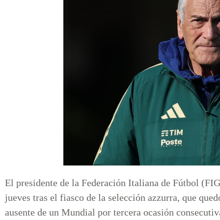
El presidente de la Federación Italiana de Fútbol (FI
jueves tras el fiasco de la selección azzurra, que que
ausente de un Mundial por tercera ocasión consecutiv