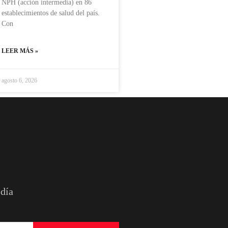
NPH (acción intermedia) en 86
establecimientos de salud del país.
Con
LEER MÁS »
agosto 6, 2026
 día