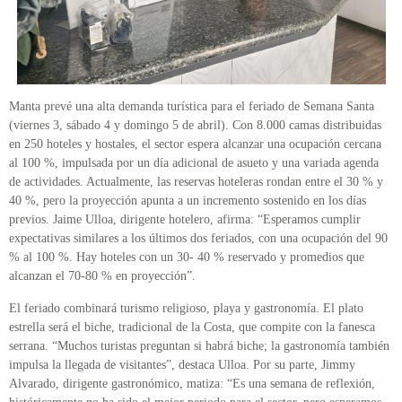
Manta prevé una alta demanda turística para el feriado de Semana Santa
(viernes 3, sábado 4 y domingo 5 de abril). Con 8.000 camas distribuidas
en 250 hoteles y hostales, el sector espera alcanzar una ocupación cercana
al 100 %, impulsada por un día adicional de asueto y una variada agenda
de actividades. Actualmente, las reservas hoteleras rondan entre el 30 % y
40 %, pero la proyección apunta a un incremento sostenido en los días
previos. Jaime Ulloa, dirigente hotelero, afirma: “Esperamos cumplir
expectativas similares a los últimos dos feriados, con una ocupación del 90
% al 100 %. Hay hoteles con un 30- 40 % reservado y promedios que
alcanzan el 70-80 % en proyección”.
El feriado combinará turismo religioso, playa y gastronomía. El plato
estrella será el biche, tradicional de la Costa, que compite con la fanesca
serrana. “Muchos turistas preguntan si habrá biche; la gastronomía también
impulsa la llegada de visitantes”, destaca Ulloa. Por su parte, Jimmy
Alvarado, dirigente gastronómico, matiza: “Es una semana de reflexión,