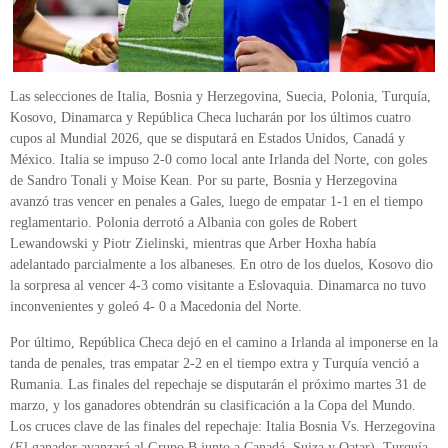
Las selecciones de Italia, Bosnia y Herzegovina, Suecia, Polonia, Turquía,
Kosovo, Dinamarca y República Checa lucharán por los últimos cuatro
cupos al Mundial 2026, que se disputará en Estados Unidos, Canadá y
México. Italia se impuso 2-0 como local ante Irlanda del Norte, con goles
de Sandro Tonali y Moise Kean. Por su parte, Bosnia y Herzegovina
avanzó tras vencer en penales a Gales, luego de empatar 1-1 en el tiempo
reglamentario. Polonia derrotó a Albania con goles de Robert
Lewandowski y Piotr Zielinski, mientras que Arber Hoxha había
adelantado parcialmente a los albaneses. En otro de los duelos, Kosovo dio
la sorpresa al vencer 4-3 como visitante a Eslovaquia. Dinamarca no tuvo
inconvenientes y goleó 4- 0 a Macedonia del Norte.
Por último, República Checa dejó en el camino a Irlanda al imponerse en la
tanda de penales, tras empatar 2-2 en el tiempo extra y Turquía venció a
Rumania. Las finales del repechaje se disputarán el próximo martes 31 de
marzo, y los ganadores obtendrán su clasificación a la Copa del Mundo.
Los cruces clave de las finales del repechaje: Italia Bosnia Vs. Herzegovina
(El ganador avanzará al Grupo B junto a Canadá, Suiza y Qatar). Turquía