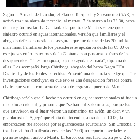
Según la Armada de Ecuador, el Plan de Búsqueda y Salvamento (SAR) se
activó tras una alerta de incendio, el martes 17 de marzo a las 23:30, cerca
de la región Insular. La Capitanía del puerto de Manta sostiene que el
siniestro ocurrió en aguas internacionales, versión que familiares y el
abogado defensor cuestionan: aseguran que fue dentro de las 200 millas
marítimas. Familiares de los pescadores se apostaron desde las 09:00 de
este jueves en los exteriores de la Capitanía con pancartas y fotos de los
desaparecidos. “Él es mi esposo, aquí no ayudan en nada”, dijo una de
ellas. Los acompañó Jorge Chiriboga, abogado del barco Negra FCA
Duarte Il y de los 16 desaparecidos. Presentó una denuncia y exige que “las
investigaciones concluyan en que esto es una desaparición forzada contra
civiles que venían con faena de pesca de regreso al puerto de Manta”.
Chiriboga señaló que el hecho no ocurrió en aguas internacionales ni fue un
incendio accidental, y presume que “se han utilizado misiles, porque los
que estuvieron en el lugar vieron un submarino, un avión, un dron y un
guardacostas”. Agregó que el día del incendio, a eso de las 10:00, la
embarcación fue abordada por el guardacostas ecuatoriano ‘San Cristóbal’;
tras la revisión (finalizada cerca de las 13:00) no reportó novedades y
permitió seguir rumbo a Manta. El barco, con seis lanchas, zarpó el 2 de