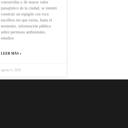
concurridas y de mayor valor
paisajístico de la ciudad, se intentó
construir un espigón con roca
escollera sin que exista, hasta el
momento, información pública
sobre permisos ambientales,
estudios
LEER MÁS »
agosto 6, 2026